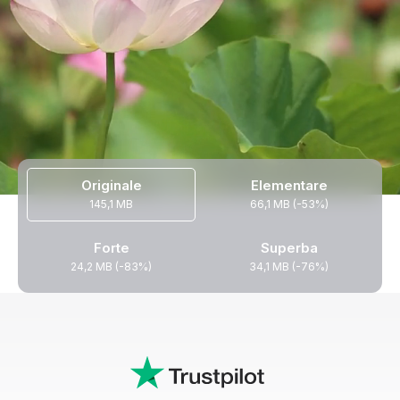
Originale
Elementare
145,1 MB
66,1 MB (-53%)
Forte
Superba
24,2 MB (-83%)
34,1 MB (-76%)