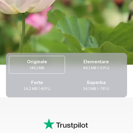
Originale
Elementare
145,1 MB
66,1 MB (-53%)
Forte
Superba
24,2 MB (-83%)
34,1 MB (-76%)