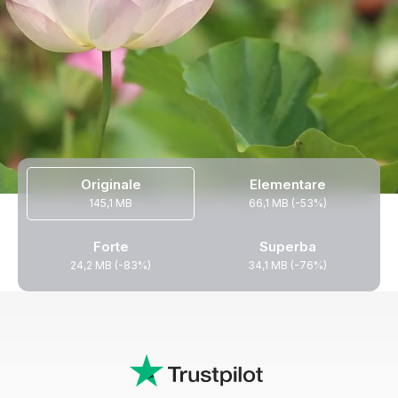
Originale
Elementare
145,1 MB
66,1 MB (-53%)
Forte
Superba
24,2 MB (-83%)
34,1 MB (-76%)