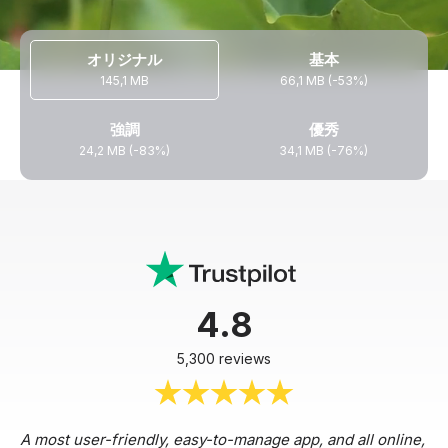
オリジナル
基本
145,1 MB
66,1 MB (-53%)
強調
優秀
24,2 MB (-83%)
34,1 MB (-76%)
4.8
5,300 reviews
A most user-friendly, easy-to-manage app, and all online,