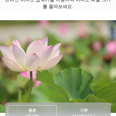
를 줄여보세요.
원본
기본
145,1 MB
66,1 MB (-53%)