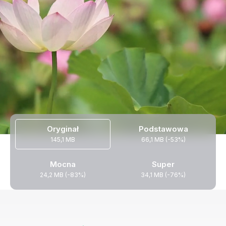
Oryginał
Podstawowa
145,1 MB
66,1 MB (-53%)
Mocna
Super
24,2 MB (-83%)
34,1 MB (-76%)