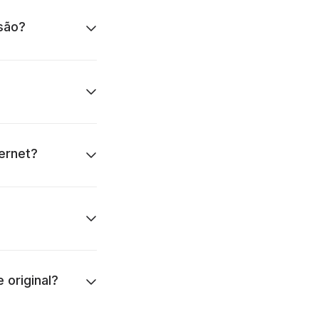
são?
ernet?
 original?