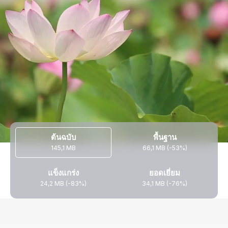
ต้นฉบับ
พื้นฐาน
145,1 MB
66,1 MB (-53%)
แข็งแกร่ง
ยอดเยี่ยม
24,2 MB (-83%)
34,1 MB (-76%)