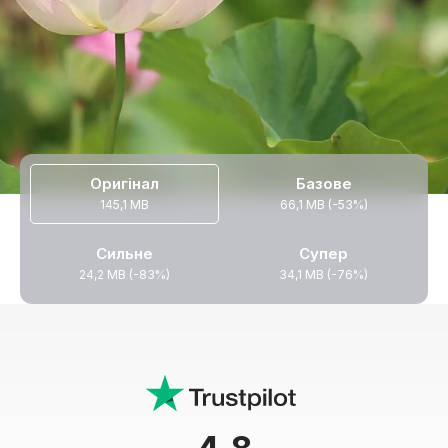
Оригінал
Базове
145,1 MB
66,1 MB (-53%)
Сильне
Супер
24,2 MB (-83%)
34,1 MB (-76%)