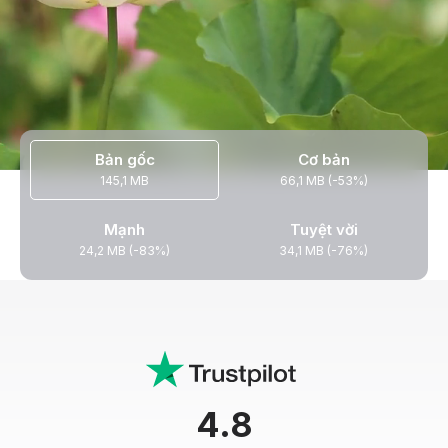
Bản gốc
Cơ bản
145,1 MB
66,1 MB (-53%)
Mạnh
Tuyệt vời
24,2 MB (-83%)
34,1 MB (-76%)
4.8