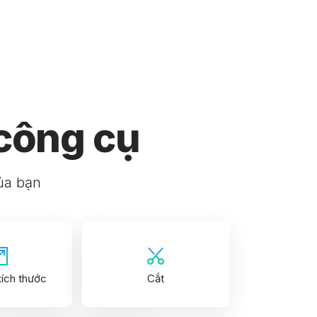
 công cụ
của bạn
kích thước
Cắt