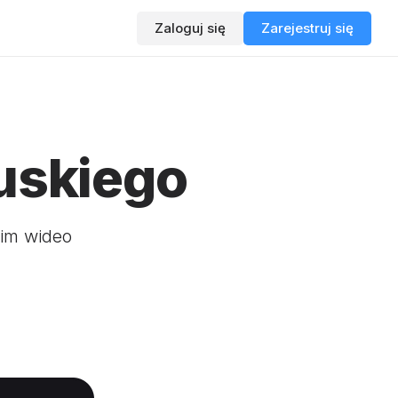
Zaloguj się
Zarejestruj się
uskiego
oim wideo