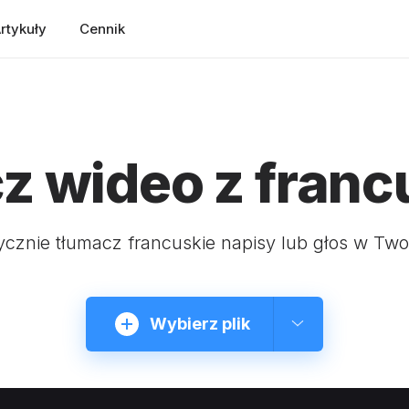
rtykuły
Cennik
z wideo z franc
cznie tłumacz francuskie napisy lub głos w Tw
Wybierz plik