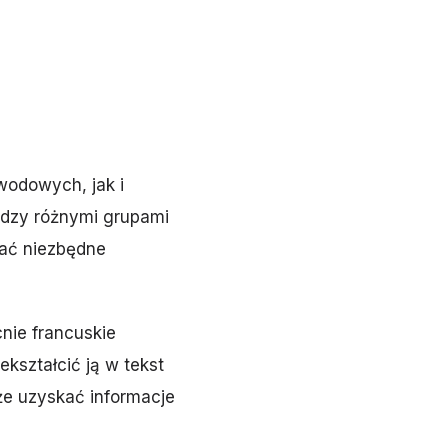
wodowych, jak i
ędzy różnymi grupami
rać niezbędne
cnie francuskie
kształcić ją w tekst
że uzyskać informacje