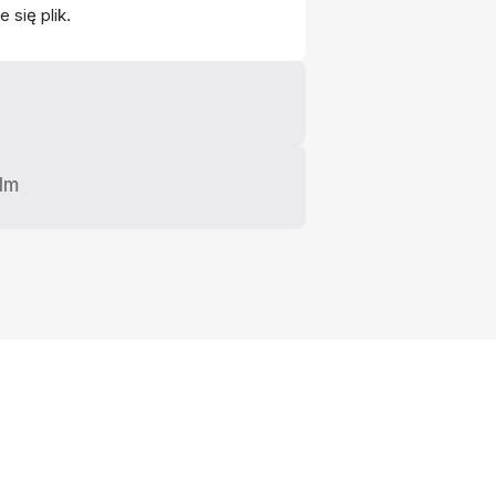
 się plik.
lm