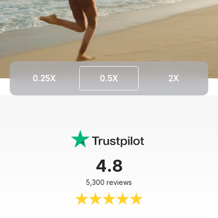
0.25X
0.5X
2X
4.8
5,300 reviews