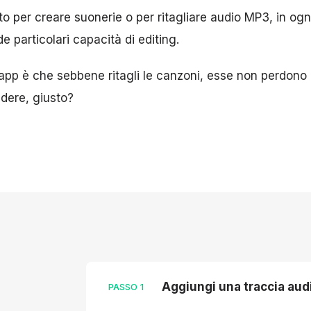
to per creare suonerie o per ritagliare audio MP3, in og
e particolari capacità di editing.
'app è che sebbene ritagli le canzoni, esse non perdono la
edere, giusto?
Aggiungi una traccia aud
PASSO
1