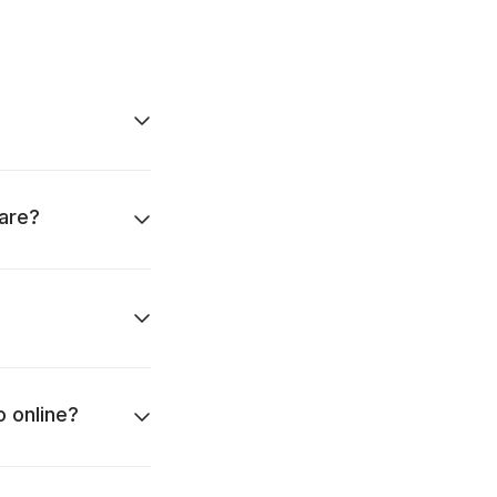
iare?
o online?