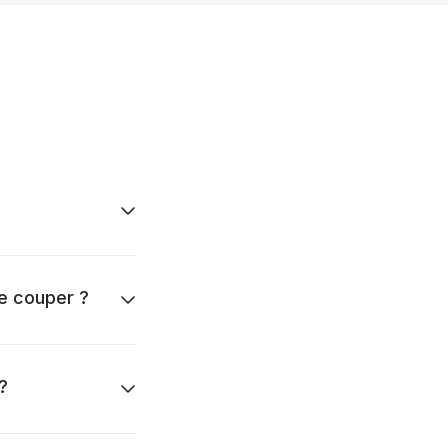
te couper ?
?