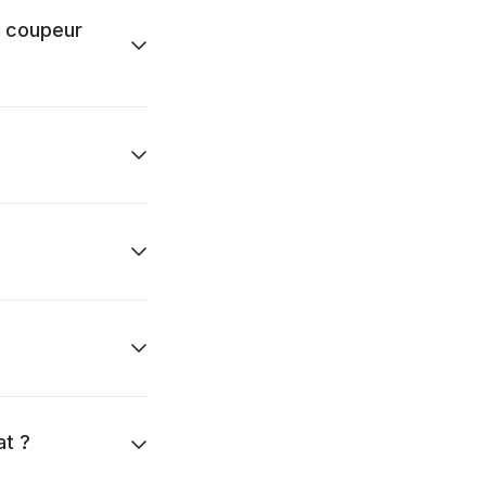
u coupeur
?
at ?