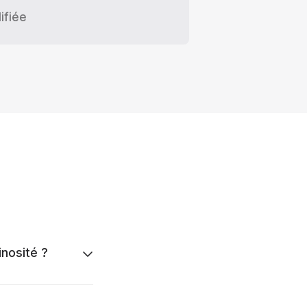
ifiée
inosité ?