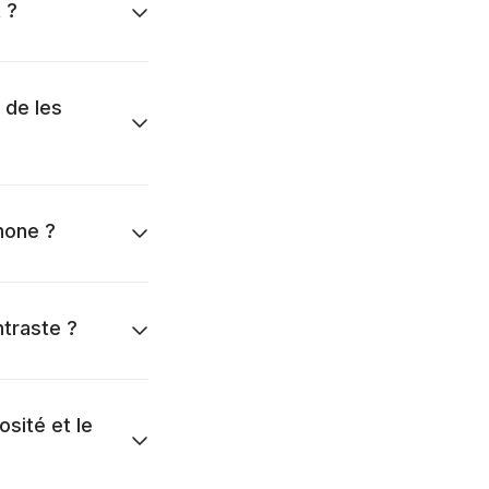
 ?
 de les
hone ?
ntraste ?
osité et le