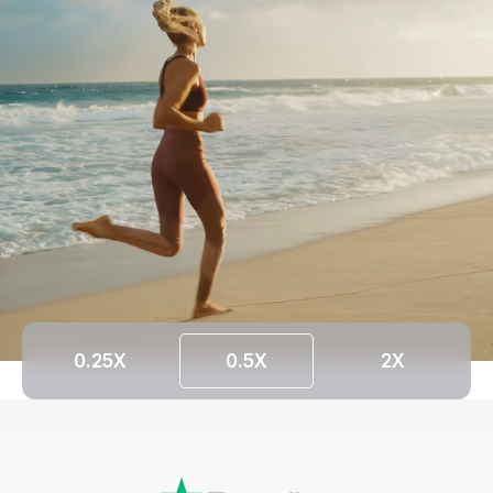
0.25X
0.5X
2X