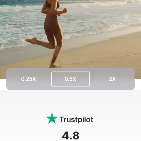
0.25X
0.5X
2X
4.8