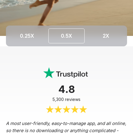
0.25X
0.5X
2X
4.8
5,300 reviews
A most user-friendly, easy-to-manage app, and all online,
so there is no downloading or anything complicated -