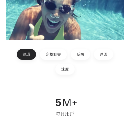
循環
定格動畫
反向
迷因
速度
5
M
每月用戶