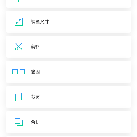
調整尺寸
剪輯
迷因
裁剪
合併