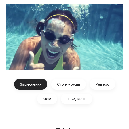
Зациклення
Стоп-моушн
Реверс
Мем
Швидкість