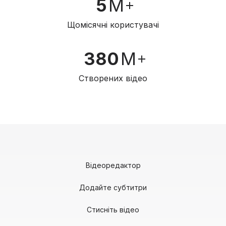
5
M
Щомісячні користувачі
380
M
Створених відео
Відеоредактор
Додайте субтитри
Стисніть відео