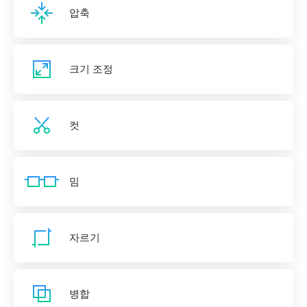
압축
크기 조정
컷
밈
자르기
병합