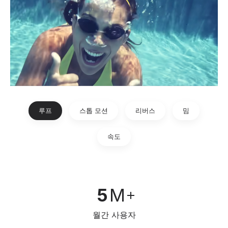
루프
스톱 모션
리버스
밈
속도
5
M
월간 사용자