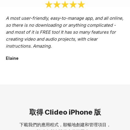
A most user-friendly, easy-to-manage app, and all online,
so there is no downloading or anything complicated -
and most of it is FREE too! It has so many features for
creating video and audio projects, with clear
instructions. Amazing.
Elaine
取得 Clideo iPhone 版
下載我們的應用程式，順暢地創建和管理項目，