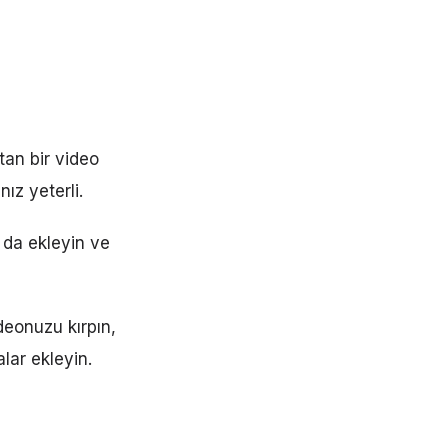
tan bir video
ız yeterli.
 da ekleyin ve
eonuzu kırpın,
alar ekleyin.