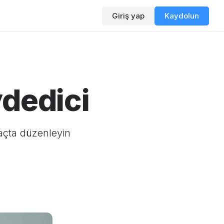
Giriş yap
Kaydolun
dedici
açta düzenleyin