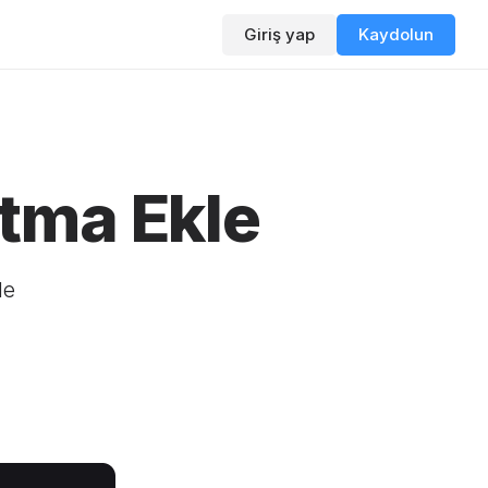
Giriş yap
Kaydolun
tma Ekle
le