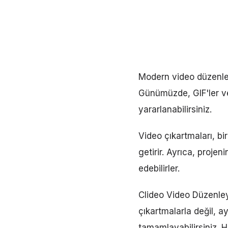
Modern video düzenlem
Günümüzde, GIF'ler ve
yararlanabilirsiniz.
Video çıkartmaları, bi
getirir. Ayrıca, proje
edebilirler.
Clideo Video Düzenleyi
çıkartmalarla değil, a
tamamlayabilirsiniz. H