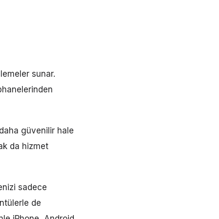
slemeler sunar.
üphanelerinden
 daha güvenilir hale
rak da hizmet
enizi sadece
ntülerle de
enle iPhone, Android