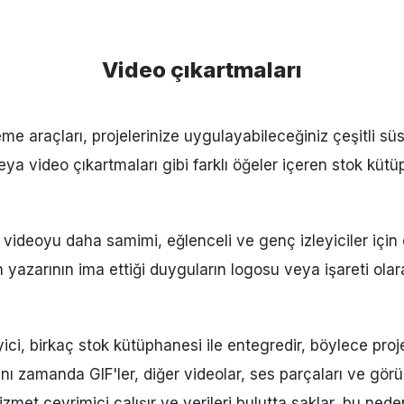
Video çıkartmaları
e araçları, projelerinize uygulayabileceğiniz çeşitli sü
ya video çıkartmaları gibi farklı öğeler içeren stok küt
r videoyu daha samimi, eğlenceli ve genç izleyiciler için
nin yazarının ima ettiği duyguların logosu veya işareti ola
ci, birkaç stok kütüphanesi ile entegredir, böylece proj
ynı zamanda GIF'ler, diğer videolar, ses parçaları ve görü
izmet çevrimiçi çalışır ve verileri bulutta saklar, bu ned