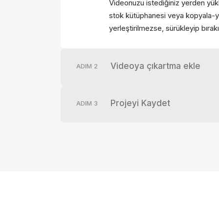
Videonuzu istediğiniz yerden yükl
stok kütüphanesi veya kopyala-y
yerleştirilmezse, sürükleyip bırakı
Videoya çıkartma ekle
ADIM
2
Projeyi Kaydet
ADIM
3