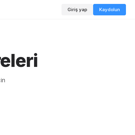
Giriş yap
Kaydolun
eleri
çin