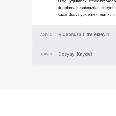
Filtre uygulamak istediğiniz vide
depolama hesabınızdan ekleyebili
kadar dosya yüklemek mümkün.
Videonuza filtre ekleyin
ADIM
2
Dosyayı Kaydet
ADIM
3