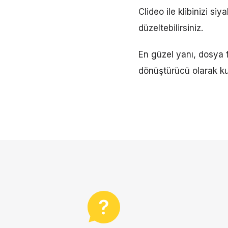
Clideo ile klibinizi si
düzeltebilirsiniz.
En güzel yanı, dosya f
dönüştürücü olarak ku