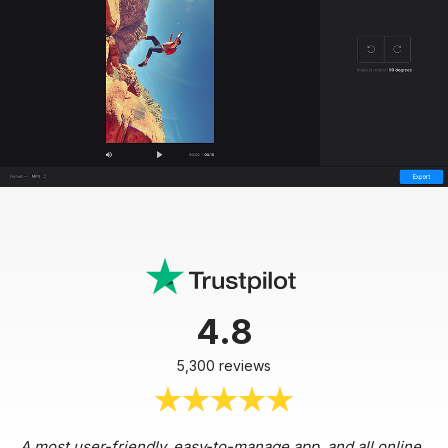
4.8
5,300 reviews
A most user-friendly, easy-to-manage app, and all online,