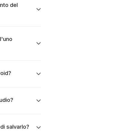
nto del
l'uno
roid?
audio?
di salvarlo?