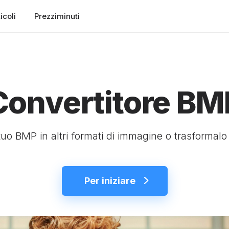
icoli
Prezziminuti
Convertitore BM
 tuo BMP in altri formati di immagine o trasformalo
Per iniziare