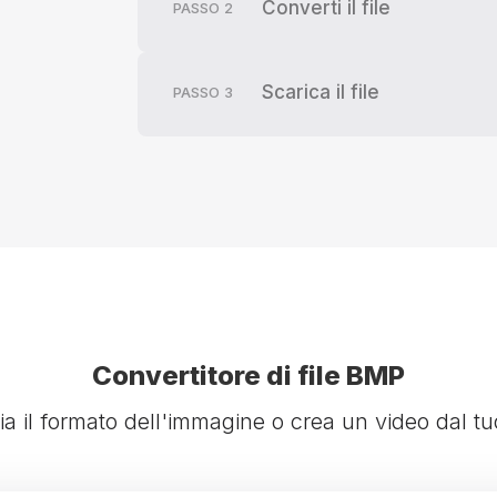
Converti il file
PASSO
2
Scarica il file
PASSO
3
Convertitore di file BMP
a il formato dell'immagine o crea un video dal t