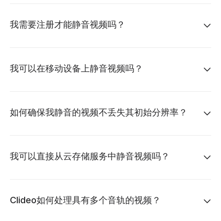
我需要注册才能静音视频吗？
我可以在移动设备上静音视频吗？
如何确保我静音的视频不丢失其初始分辨率？
我可以直接从云存储服务中静音视频吗？
Clideo如何处理具有多个音轨的视频？