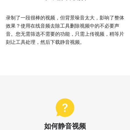
录制了一段很棒的视频，但背景噪音太大，影响了整体
效果？使用在线音频去除工具删除视频中的不必要声
音。您无需筛选不需要的功能，只需上传视频，稍等片
刻让工具处理，然后下载静音视频。
如何静音视频