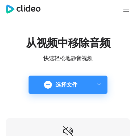
从视频中移除音频
快速轻松地静音视频
选择文件