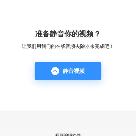
准备静音你的视频？
让我们用我们的在线音频去除器来完成吧！
静音视频
视频编辑软件