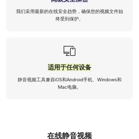
我们采用最新的在线安全趋势，确保您的视频文件始
终受到保护。
适用于任何设备
静音视频工具兼容iOS和Android手机、Windows和
Mac电脑。
在线静音视频