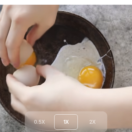
0.5X
1X
2X