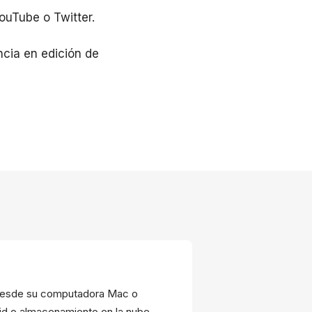
ouTube o Twitter.
ncia en edición de
r desde su computadora Mac o
id o almacenamiento en la nube.