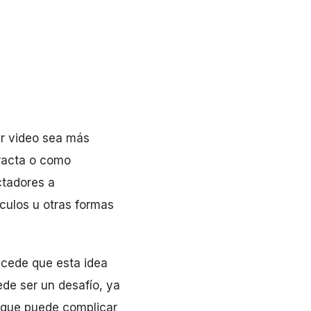
r video sea más
tracta o como
ctadores a
culos u otras formas
cede que esta idea
ede ser un desafío, ya
o que puede complicar