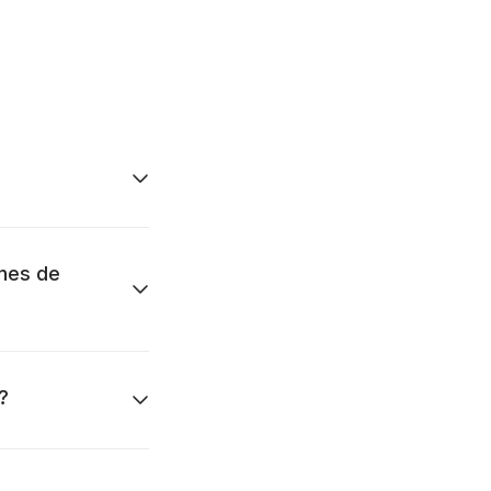
ones de
?