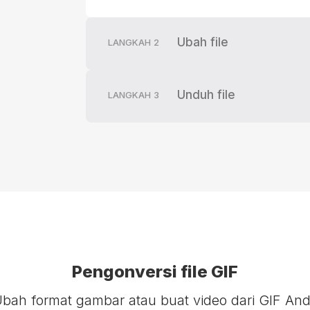
Ubah file
LANGKAH
2
Unduh file
LANGKAH
3
Pengonversi file GIF
bah format gambar atau buat video dari GIF An