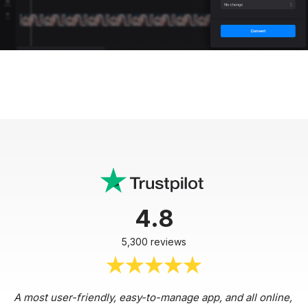
4.8
5,300 reviews
A most user-friendly, easy-to-manage app, and all online,