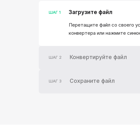
Загрузите файл
ШАГ
1
Перетащите файл со своего у
конвертера или нажмите синюю 
Конвертируйте файл
ШАГ
2
Сохраните файл
ШАГ
3