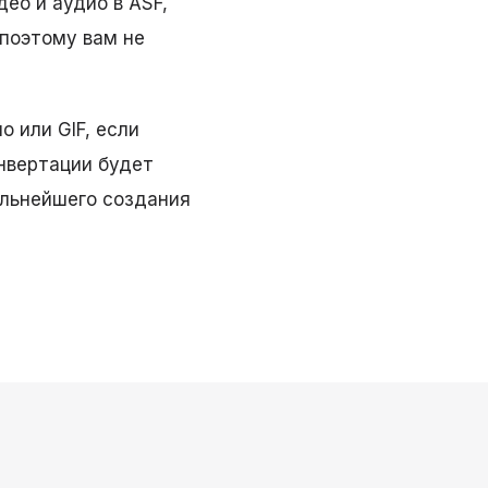
ео и аудио в ASF,
 поэтому вам не
о или GIF, если
онвертации будет
альнейшего создания