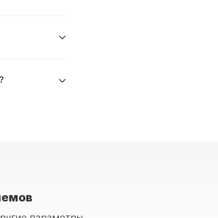
?
мемов
другие параметры