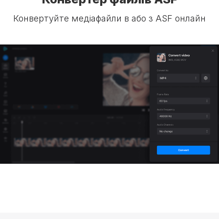
Конвертуйте медіафайли в або з ASF онлайн