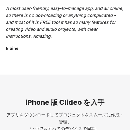
A most user-friendly, easy-to-manage app, and all online,
so there is no downloading or anything complicated -
and most of it is FREE too! It has so many features for
creating video and audio projects, with clear
instructions. Amazing.
Elaine
iPhone 版 Clideo を入手
アプリをダウンロードしてプロジェクトをスムーズに作成・
管理、
いつでもすべてのデバイスで同期。