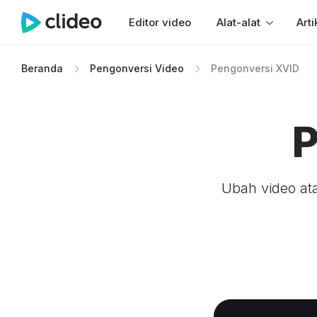
Editor video
Alat-alat
Arti
Beranda
Pengonversi Video
Pengonversi XVID
P
Ubah video ata