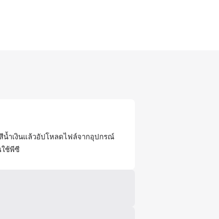
สีน้ำเงินแล้วอัปโหลดไฟล์จากอุปกรณ์
ช้พีซี