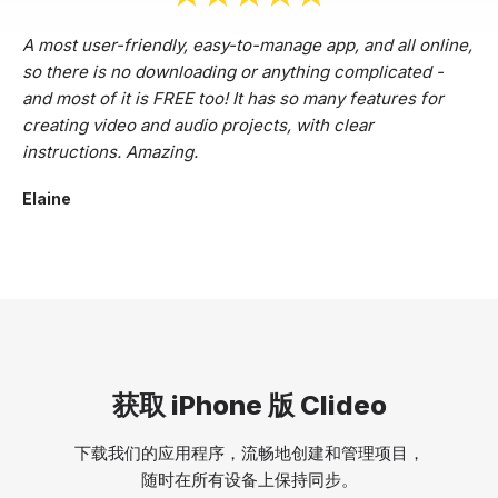
A most user-friendly, easy-to-manage app, and all online,
so there is no downloading or anything complicated -
and most of it is FREE too! It has so many features for
creating video and audio projects, with clear
instructions. Amazing.
Elaine
获取 iPhone 版 Clideo
下载我们的应用程序，流畅地创建和管理项目，
随时在所有设备上保持同步。