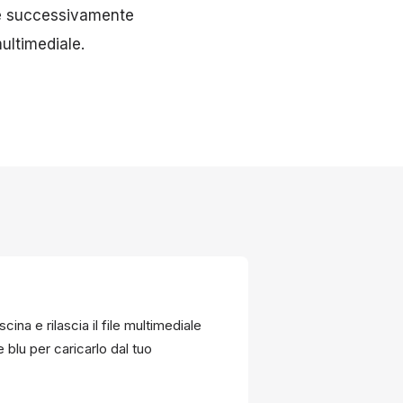
e e successivamente
multimediale.
cina e rilascia il file multimediale
te blu per caricarlo dal tuo