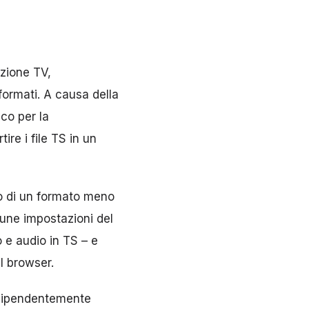
azione TV,
 formati. A causa della
ico per la
ire i file TS in un
4 o di un formato meno
une impostazioni del
o e audio in TS – e
l browser.
Indipendentemente