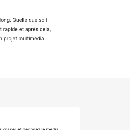
 long. Quelle que soit
 rapide et après cela,
n projet multimédia.
es glisser et déposez le média