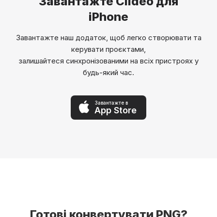
Завантажте Clideo для
iPhone
Завантажте наш додаток, щоб легко створювати та
керувати проєктами,
залишайтеся синхронізованими на всіх пристроях у
будь-який час.
Завантажте в
App Store
Готові конвертувати PNG?