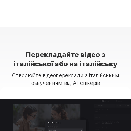
Перекладайте відео з
італійської або на італійську
Створюйте відеопереклади з італійським
озвученням від AI-спікерів