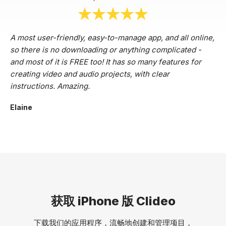
A most user-friendly, easy-to-manage app, and all online,
so there is no downloading or anything complicated -
and most of it is FREE too! It has so many features for
creating video and audio projects, with clear
instructions. Amazing.
Elaine
获取 iPhone 版 Clideo
下载我们的应用程序，流畅地创建和管理项目，