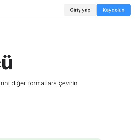
Giriş yap
Kaydolun
cü
nı diğer formatlara çevirin