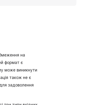
обмеження на
ей формат є
ому може виникнути
ація також не є
 для задоволення
і три типи вхідних