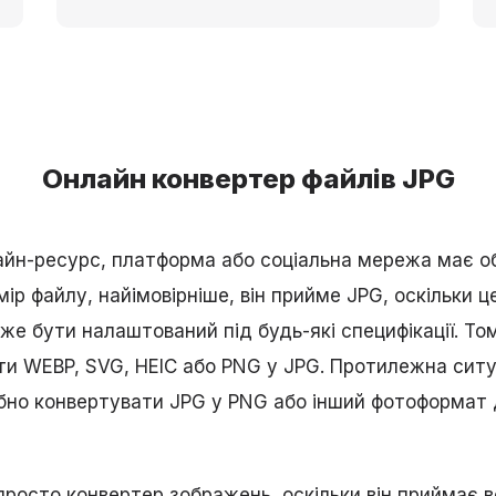
Онлайн конвертер файлів JPG
айн-ресурс, платформа або соціальна мережа має 
ір файлу, найімовірніше, він прийме JPG, оскільки ц
е бути налаштований під будь-які специфікації. Т
и WEBP, SVG, HEIC або PNG у JPG. Протилежна ситу
рібно конвертувати JPG у PNG або інший фотоформат
просто конвертер зображень, оскільки він приймає вс