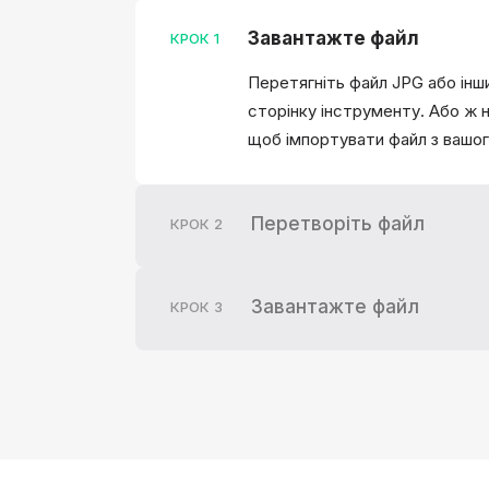
Завантажте файл
КРОК
1
Перетягніть файл JPG або інш
сторінку інструменту. Або ж 
щоб імпортувати файл з вашо
Перетворіть файл
КРОК
2
Завантажте файл
КРОК
3