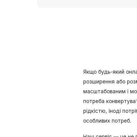
Якщо будь-який онл
розширення або розм
масштабованим і мож
потреба конвертуват
рідкістю, іноді пот
особливих потреб.
Наш сервіс — це не 