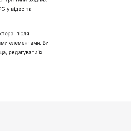
PG у відео та
тора, після
ними елементами. Ви
ща, редагувати їх