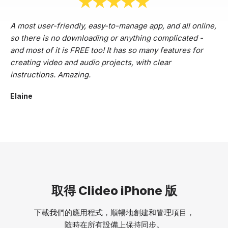
A most user-friendly, easy-to-manage app, and all online,
so there is no downloading or anything complicated -
and most of it is FREE too! It has so many features for
creating video and audio projects, with clear
instructions. Amazing.
Elaine
取得 Clideo iPhone 版
下載我們的應用程式，順暢地創建和管理項目，
隨時在所有設備上保持同步。